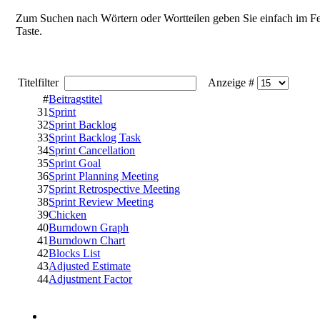
Zum Suchen nach Wörtern oder Wortteilen geben Sie einfach im Feld
Taste.
Titelfilter
Anzeige #
#
Beitragstitel
31
Sprint
32
Sprint Backlog
33
Sprint Backlog Task
34
Sprint Cancellation
35
Sprint Goal
36
Sprint Planning Meeting
37
Sprint Retrospective Meeting
38
Sprint Review Meeting
39
Chicken
40
Burndown Graph
41
Burndown Chart
42
Blocks List
43
Adjusted Estimate
44
Adjustment Factor